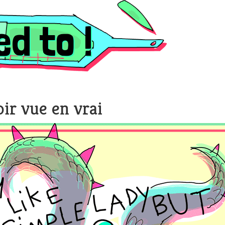
d to !
oir vue en vrai