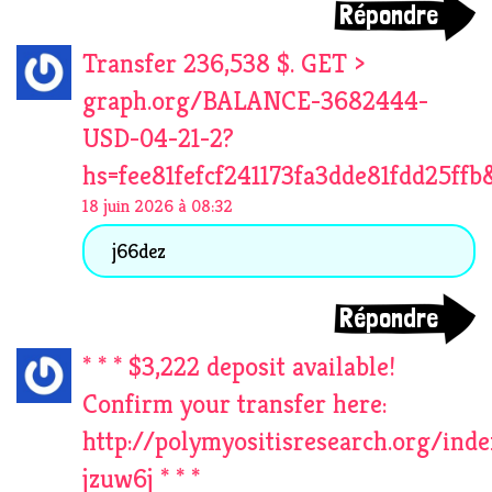
Répondre
Transfer 236,538 $. GET >
graph.org/BALANCE-3682444-
USD-04-21-2?
hs=fee81fefcf241173fa3dde81fdd25ffb
18 juin 2026 à 08:32
j66dez
Répondre
* * * $3,222 deposit available!
Confirm your transfer here:
http://polymyositisresearch.org/inde
jzuw6j * * *