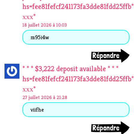
hs=fee81fefcf241173fa3dde81fdd25ffb*
ххх*
18 juillet 2026 à 10:03
m95i4w
Répondre
* * * $3,222 deposit available * * *
hs=fee81fefcf241173fa3dde81fdd25ffb*
ххх*
27 juillet 2026 à 21:28
viifhe
Répondre