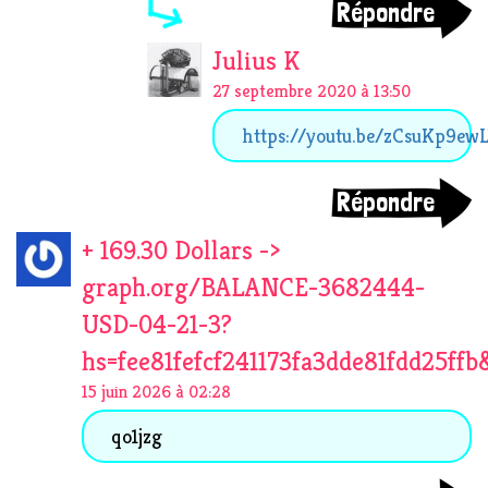
Répondre
Julius K
27 septembre 2020 à 13:50
https://youtu.be/zCsuKp9ew
Répondre
+ 169.30 Dollars ->
graph.org/BALANCE-3682444-
USD-04-21-3?
hs=fee81fefcf241173fa3dde81fdd25ffb
15 juin 2026 à 02:28
qo1jzg